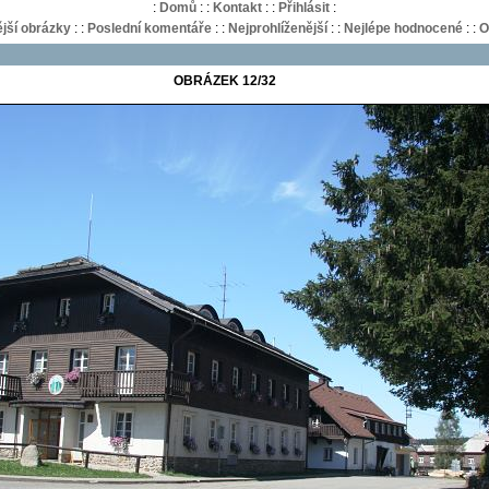
:
Domů
:
:
Kontakt
:
:
Přihlásit
:
jší obrázky
:
:
Poslední komentáře
:
:
Nejprohlíženější
:
:
Nejlépe hodnocené
:
:
O
OBRÁZEK 12/32