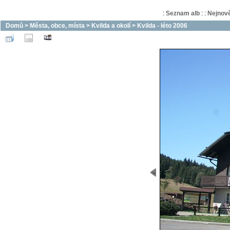
:
Seznam alb
:
:
Nejnově
Domů
>
Města, obce, místa
>
Kvilda a okolí
>
Kvilda - léto 2006