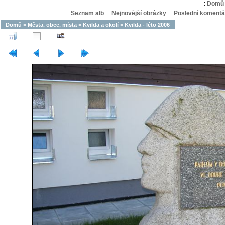
:
Domů
:
Seznam alb
:
:
Nejnovější obrázky
:
:
Poslední komentá
Domů
>
Města, obce, místa
>
Kvilda a okolí
>
Kvilda - léto 2006