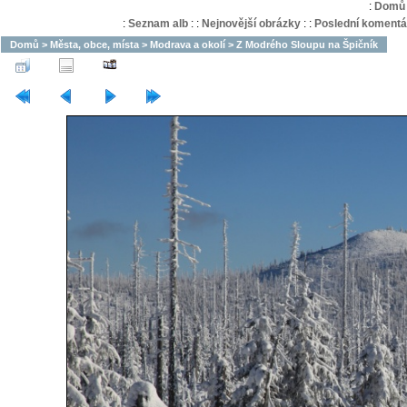
:
Domů
:
Seznam alb
:
:
Nejnovější obrázky
:
:
Poslední komentá
Domů
>
Města, obce, místa
>
Modrava a okolí
>
Z Modrého Sloupu na Špičník