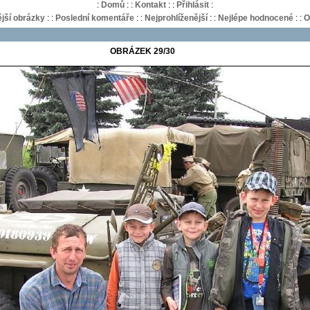
:
Domů
:
:
Kontakt
:
:
Přihlásit
:
jší obrázky
:
:
Poslední komentáře
:
:
Nejprohlíženější
:
:
Nejlépe hodnocené
:
:
O
OBRÁZEK 29/30