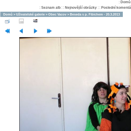
:
Domů
:
Seznam alb
:
:
Nejnovější obrázky
:
:
Poslední komentá
Domů
>
Uživatelské galerie
>
Obec Vacov
>
Beseda s p. Fibichem - 20.3.2013