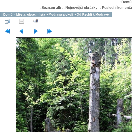
:
Domů
:
Seznam alb
:
:
Nejnovější obrázky
:
:
Poslední komentá
Domů
>
Města, obce, místa
>
Modrava a okolí
>
Od Rechlí k Modravě