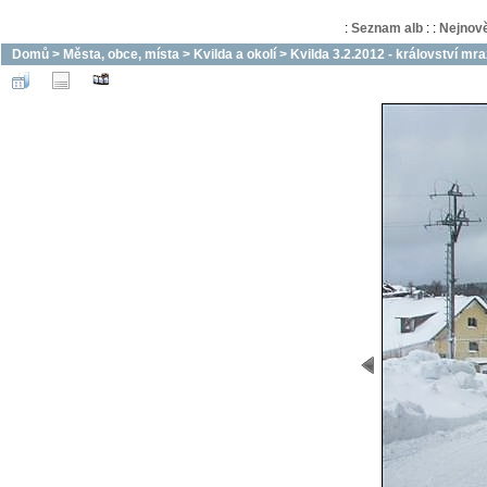
:
Seznam alb
:
:
Nejnově
Domů
>
Města, obce, místa
>
Kvilda a okolí
>
Kvilda 3.2.2012 - království mr