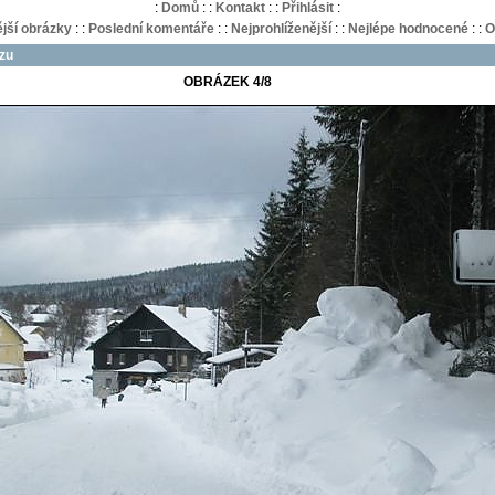
:
Domů
:
:
Kontakt
:
:
Přihlásit
:
jší obrázky
:
:
Poslední komentáře
:
:
Nejprohlíženější
:
:
Nejlépe hodnocené
:
:
O
azu
OBRÁZEK 4/8