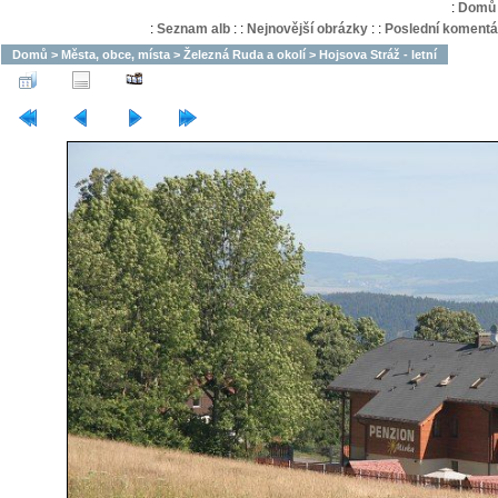
:
Domů
:
Seznam alb
:
:
Nejnovější obrázky
:
:
Poslední komentá
Domů
>
Města, obce, místa
>
Železná Ruda a okolí
>
Hojsova Stráž - letní