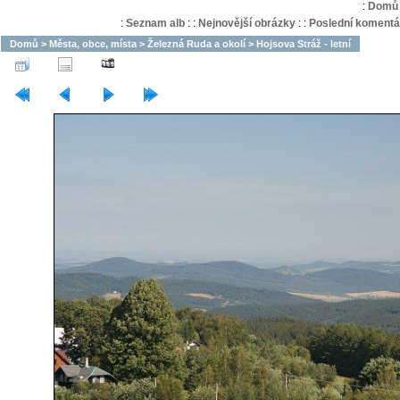
:
Domů
:
Seznam alb
:
:
Nejnovější obrázky
:
:
Poslední komentá
Domů
>
Města, obce, místa
>
Železná Ruda a okolí
>
Hojsova Stráž - letní