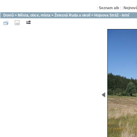
:
Seznam alb
:
:
Nejnově
Domů
>
Města, obce, místa
>
Železná Ruda a okolí
>
Hojsova Stráž - letní