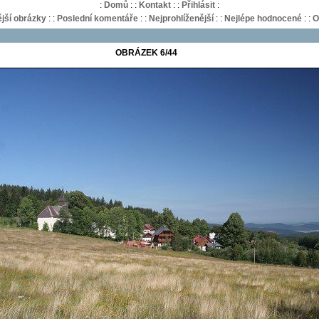
:
Domů
:
:
Kontakt
:
:
Přihlásit
:
jší obrázky
:
:
Poslední komentáře
:
:
Nejprohlíženější
:
:
Nejlépe hodnocené
:
:
O
OBRÁZEK 6/44