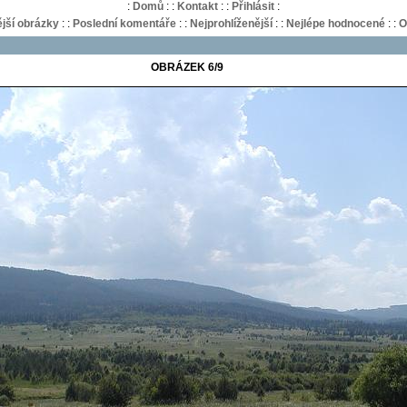
:
Domů
:
:
Kontakt
:
:
Přihlásit
:
jší obrázky
:
:
Poslední komentáře
:
:
Nejprohlíženější
:
:
Nejlépe hodnocené
:
:
O
OBRÁZEK 6/9