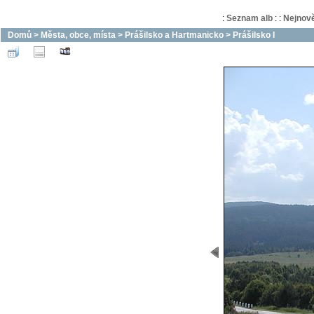
:
Seznam alb
:
:
Nejnově
Domů
>
Města, obce, místa
>
Prášilsko a Hartmanicko
>
Prášilsko I