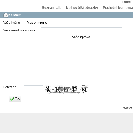
:
Domů
:
Seznam alb
:
:
Nejnovější obrázky
:
:
Poslední komentá
Kontakt
Vaše jméno
Vaše emailová adresa
Vaše zpráva
Potvrzení
Go!
Powered