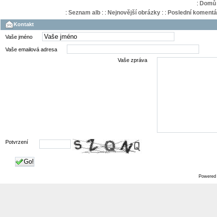
:
Domů
:
Seznam alb
:
:
Nejnovější obrázky
:
:
Poslední komentá
Kontakt
Vaše jméno
Vaše emailová adresa
Vaše zpráva
Potvrzení
Go!
Powered