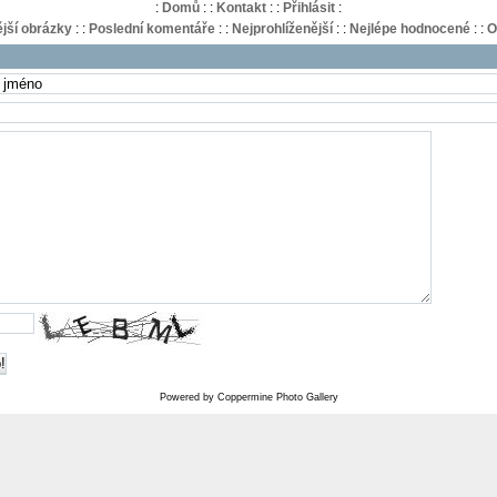
:
Domů
:
:
Kontakt
:
:
Přihlásit
:
jší obrázky
:
:
Poslední komentáře
:
:
Nejprohlíženější
:
:
Nejlépe hodnocené
:
:
O
!
Powered by
Coppermine Photo Gallery